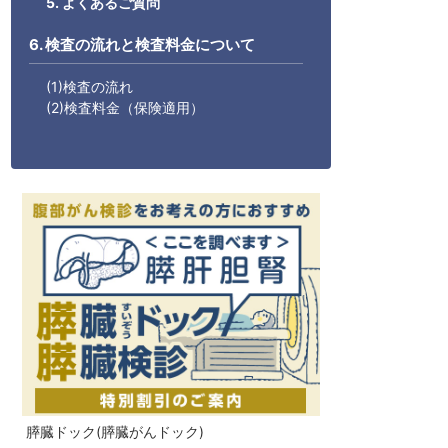
5. よくあるご質問
6. 検査の流れと検査料金について
(1)検査の流れ
(2)検査料金（保険適用）
膵臓ドック(膵臓がんドック)