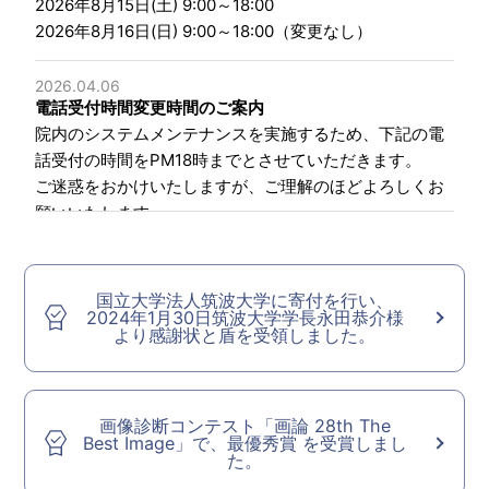
2026年8月15日(土) 9:00～18:00
2026年8月16日(日) 9:00～18:00（変更なし）
2026.04.06
電話受付時間変更時間のご案内
院内のシステムメンテナンスを実施するため、下記の電
話受付の時間をPM18時までとさせていただきます。
ご迷惑をおかけいたしますが、ご理解のほどよろしくお
願いいたします。
2026年7月2日（木）
2026年7月30日（木）
2026年9月3日（木）
国立大学法人筑波大学に寄付を行い、
2024年1月30日筑波大学学長永田恭介様
より感謝状と盾を受領しました。
2026.04.15
ゴールデンウィーク診療時間のご案内
ゴールデンウィーク期間中の診療時間についてご案内い
たします。
画像診断コンテスト「画論 28th The
Best Image」で、最優秀賞 を受賞しまし
期間中、電話受付の対応も以下となります。ご理解の程
た。
よろしくお願い申し上げます。