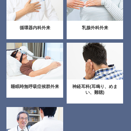
循環器内科外来
乳腺外科外来
睡眠時無呼吸症候群外来
神経耳科(耳鳴り、めま
い、難聴)