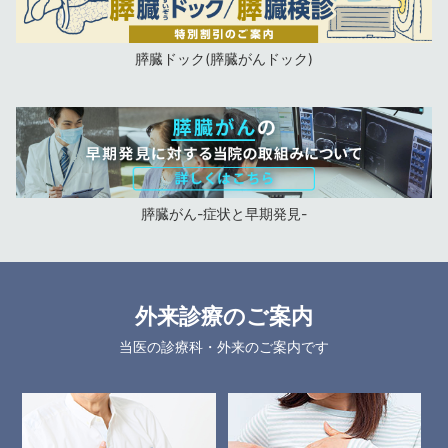
膵臓ドック(膵臓がんドック)
膵臓がん-症状と早期発見-
外来診療のご案内
当医の診療科・外来のご案内です