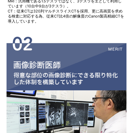
MRI：汎用機である1.5テスラではなく、3テスラを主として利用し
ています（10台中9台が3テスラ）。
CT：従来CTは320列マルチスライスCTを採用、更に高画質を求め
る検査に対応する為、従来CT比4倍の解像度のCanon製高精細CTを
導入しています。