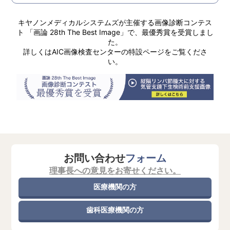
2026年5月2日（土） 8:30～21:00まで（通常診療）
2026年5月3日（日） ～5月6日（水） 8:30～18:00まで
キヤノンメディカルシステムズが主催する画像診断コンテス
（日・祝診療）
ト 「画論 28th The Best Image」で、最優秀賞を受賞しまし
た。
詳しくはAIC画像検査センターの特設ページをご覧くださ
2025.12.01
い。
休診のご案内
クリニックビルの年度点検に伴う停電により、下記日程
は終日休診とさせていただきます。
また、下記の時間は、インターネットによる検査予約が
ご利用いただけなくなります。
ご迷惑をおかけいたしますが、ご理解のほど宜しくお願
い申し上げます。
【休診】
お問い合わせ
フォーム
2026年01月11日（日）
理事長への意見をお寄せください。
【インターネット検査予約の停止期間】
医療機関の方
2026年01月11日（日）8:00～13:00
歯科医療機関の方
2025.10.31
年末年始の休診および診療時間変更のご案内