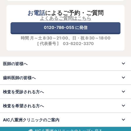
年末年始の診療を以下に変更させていただきます。（期
間中、電話受付の対応も以下となります）
お電話
によるご予約・ご質問
ご理解の程よろしくお願い申し上げます。
よくあるご質問はこちら
＜時間変更＞2025年12月29日（月）（9:00～17:00）
0120-786-055 に発信
＜ 休診 ＞2025年12月30日（火）～2026年1月4日
時間 月～土 8:30～21:00、日・祝 8:30～18:00
（日）
[ 代表番号 ] 03-6202-3370
2026年1月5日(月)以降、通常診療
2025.07.29
医師の皆様へ
MRI装置入替え工事のご案内（八重洲）
このたび、AIC八重洲クリニックでは、一部のMRI装置
歯科医師の皆様へ
（Philips社製 1.5T、3.0T）の入替工事を段階的に実施
することとなりました。 これに伴い、以下の期間におき
検査を受診される方へ
まして、該当MRI機器での検査受け入れは一時休止とさ
せていただきます。
検査を希望される方へ
尚、対象更新するMRI装置以外の9台は稼働しております
が、 検査のご予約に一部制限がございますことをご容赦
AIC八重洲クリニックのご案内
いただきたく存じます。
新しい装置では、AI(人工知能)による高画質化、高速化
AIC八重洲クリニックのトップへ戻る