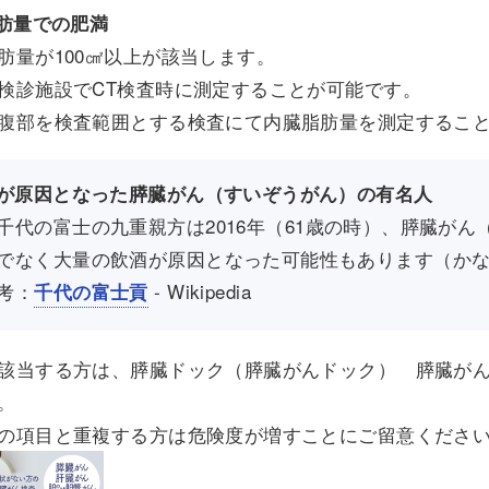
肪量での肥満
肪量が100㎠以上が該当します。
検診施設でCT検査時に測定することが可能です。
腹部を検査範囲とする検査にて内臓脂肪量を測定するこ
が原因となった膵臓がん（すいぞうがん）の有名人
千代の富士の九重親方は2016年（61歳の時）、膵臓が
でなく大量の飲酒が原因となった可能性もあります（か
考：
- Wikipedia
千代の富士貢
該当する方は、膵臓ドック（膵臓がんドック） 膵臓が
。
の項目と重複する方は危険度が増すことにご留意くださ