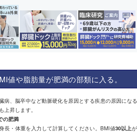
BMI値や脂肪量が肥満の部類に入る。
臓病、脳卒中など動脈硬化を原因とする疾患の原因にな
も上昇します。
値での肥満
身長・体重を入力して計算してください。BMI値
30以上