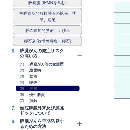
膵嚢胞 (IPMNを含む)
主膵管及び分枝膵管の拡張、狭
窄、途絶
膵の限局的萎縮、くびれ
膵石灰化(慢性膵炎・膵石)
6.
膵臓がんの発症リスク
の高い方
(1)
膵臓がん等の家族歴
(2)
糖尿病
(3)
飲酒
(4)
喫煙
(5)
肥満
(6)
慢性膵炎
(7)
加齢
7.
当院膵臓外来及び膵臓
ドックについて
8.
膵臓がんを早期発見す
るための方法