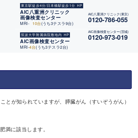
東京駅徒歩4分/日本橋駅徒歩1分
HP
AIC八重洲クリニック
AIC八重洲クリニック(東京)
画像検査センター
0120-786-055
MRI-
10台
(うち3テスラ9台)
AIC画像検査センター(茨城)
筑波大学附属病院敷地内
HP
0120-973-019
AIC画像検査センター
MRI-
4台
(うち3テスラ2台)
ることが知られていますが、膵臓がん（すいぞうがん）
が肥満に該当します。