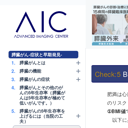
膵臓がん-症状と早期発見-
1.
膵臓がんとは
2.
膵臓の機能
Check:5
3.
膵臓がんの症状
4.
膵臓がんとその他のが
んの5年生存率（膵臓が
肥満は心
んは5年生存率が極めて
のリスク
低いがんです。）
5.
膵臓がんの5年生存率を
BMI
上げるには（当院の工
以下に
夫）