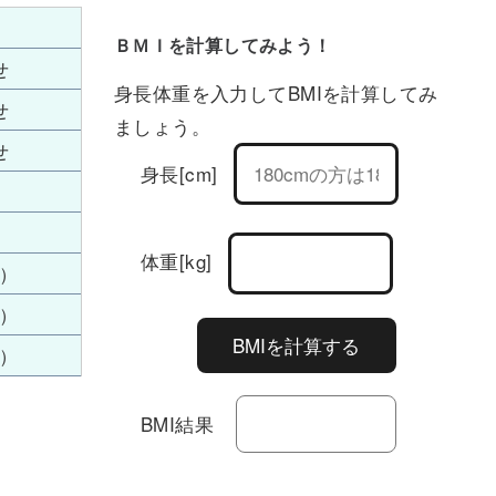
ＢＭＩを計算してみよう！
せ
身長体重を入力してBMIを計算してみ
せ
ましょう。
せ
身長[cm]
体重[kg]
）
）
）
BMI結果