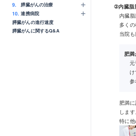
9.
膵臓がんの治療
内臓脂
10.
連携病院
内臓脂
膵臓がんの進行速度
多くの
膵臓がんに関するQ&A
当院も
肥満
元
け
参
肥満に
します
特に他