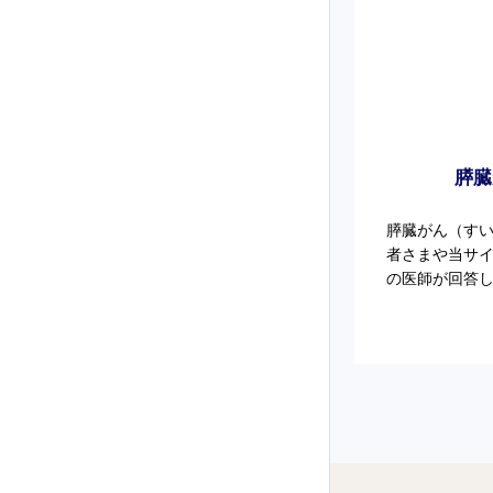
膵臓
膵臓がん（す
者さまや当サ
の医師が回答