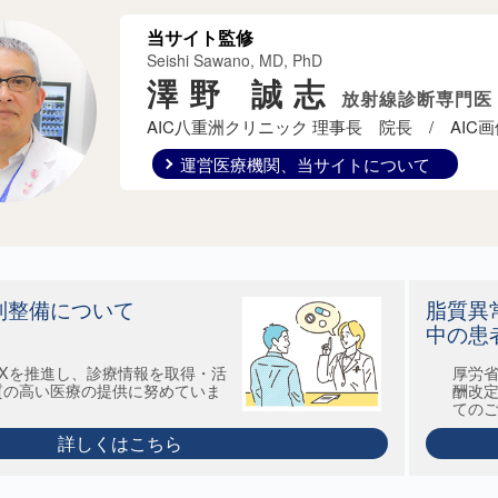
当サイト監修
Seishi Sawano, MD, PhD
澤野 誠志
放射線診断専門医
AIC八重洲クリニック 理事長 院長 /
AIC
運営医療機関、当サイトについて
制整備について
脂質異
中の患
Xを推進し、診療情報を取得・活
厚労省
質の高い医療の提供に努めていま
酬改
ての
詳しくはこちら