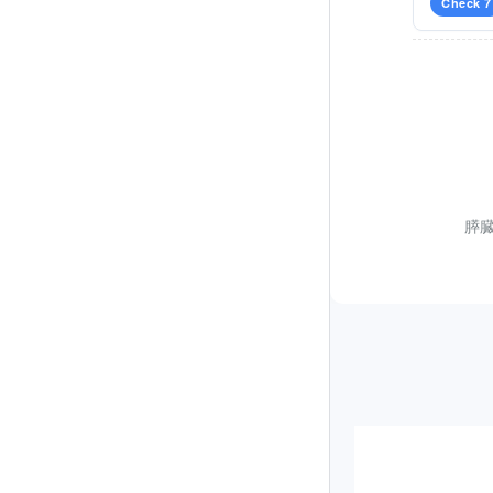
Check 7
膵臓