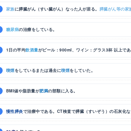
家族
に膵臓がん（すい臓がん）なった人が居る。
膵臓がん等の家
糖尿病
の治療をしている。
1日の平均
飲酒量
がビール：900ml、ワイン：グラス3杯 以上で
喫煙
をしているまたは過去に
喫煙
をしていた。
BMI値や脂肪量が
肥満
の部類に入る。
慢性膵炎
で治療中である。CT検査で膵臓（すいぞう）の石灰化